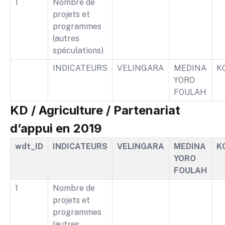
1
Nombre de
projets et
programmes
(autres
spéculations)
INDICATEURS
VELINGARA
MEDINA
K
YORO
FOULAH
KD / Agriculture / Partenariat
d’appui en 2019
wdt_ID
INDICATEURS
VELINGARA
MEDINA
K
YORO
FOULAH
1
Nombre de
projets et
programmes
(autres