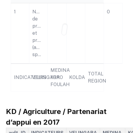
1
Nombre
0
de
projets
et
programmes
(autres
spéculations)
MEDINA
TOTAL
INDICATEURS
VELINGARA
YORO
KOLDA
REGION
FOULAH
KD / Agriculture / Partenariat
d’appui en 2017
wdt_ID
INDICATEURS
VELINGARA
MEDINA
K