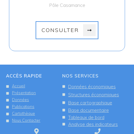
Pôle Casamance
CONSULTER
ACCÈS RAPIDE
NOS SERVICES
Accueil
Données économiques
Présentation
Structures économiques
Données
Base cartographique
Publications
Base documentaire
Cartothèque
Tableaux de bord
Nous Contacter
Analyse des indicateurs