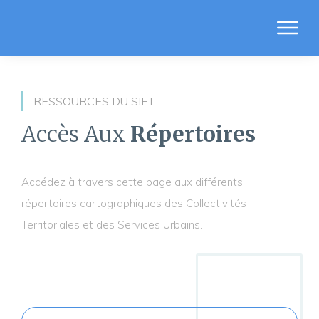
ACCU
À PR
RESSOURCES DU SIET
RESS
Accès Aux
Répertoires
RÉPE
INDI
Accédez à travers cette page aux différents
CON
répertoires cartographiques des Collectivités
Territoriales et des Services Urbains.