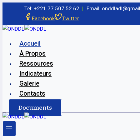
Aller
Tél: +221 77 507 52 62
|
Email: onddladl@gmai
au
Facebook
Twitter
contenu
Accueil
À Propos
Ressources
Indicateurs
Galerie
Contacts
Documents