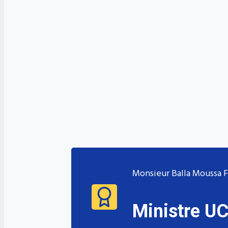
Nous explorons et valorisons des données enrichies 
Monsieur Balla Moussa 
Ministre U