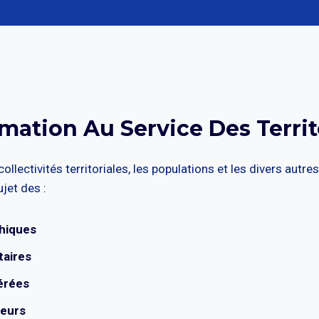
rmation Au Service Des Territ
 collectivités territoriales, les populations et les divers a
jet des :
phiques
taires
érées
teurs