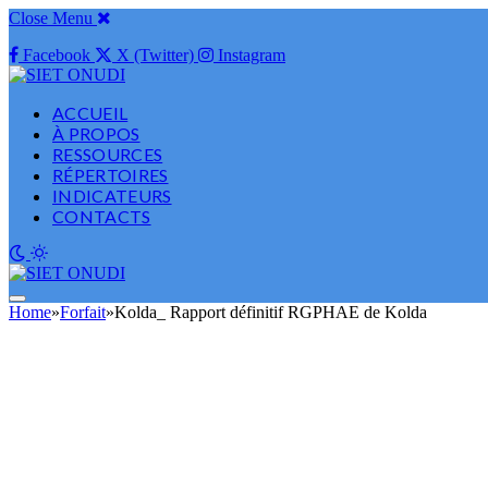
Close Menu
Facebook
X (Twitter)
Instagram
ACCUEIL
À PROPOS
RESSOURCES
RÉPERTOIRES
INDICATEURS
CONTACTS
Home
»
Forfait
»
Kolda_ Rapport définitif RGPHAE de Kolda