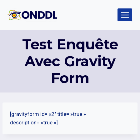
Aller
au
contenu
Test Enquête
Avec Gravity
Form
[gravityform id= »2″ title= »true »
description= »true »]