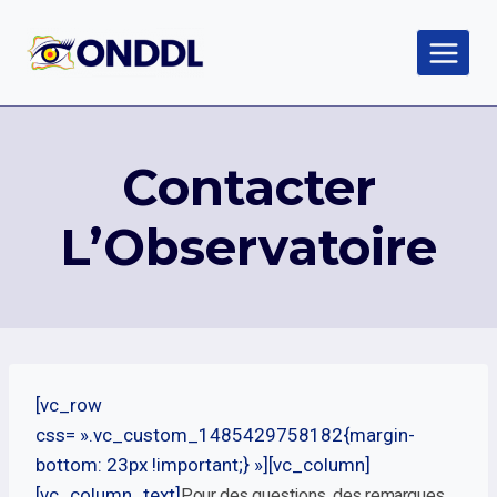
Aller
au
contenu
Contacter
L’Observatoire
[vc_row
css= ».vc_custom_1485429758182{margin-
bottom: 23px !important;} »][vc_column]
[vc_column_text]
Pour des questions, des remarques,