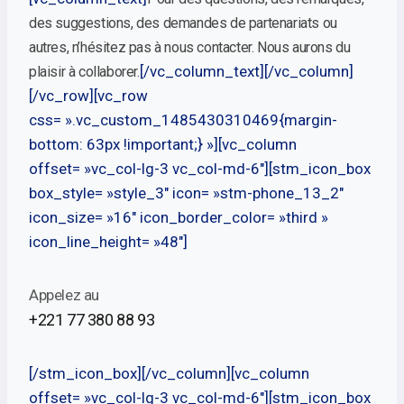
des suggestions, des demandes de partenariats ou
autres, n’hésitez pas à nous contacter. Nous aurons du
[/vc_column_text][/vc_column]
plaisir à collaborer.
[/vc_row][vc_row
css= ».vc_custom_1485430310469{margin-
bottom: 63px !important;} »][vc_column
offset= »vc_col-lg-3 vc_col-md-6″][stm_icon_box
box_style= »style_3″ icon= »stm-phone_13_2″
icon_size= »16″ icon_border_color= »third »
icon_line_height= »48″]
Appelez au
+221 77 380 88 93
[/stm_icon_box][/vc_column][vc_column
offset= »vc_col-lg-3 vc_col-md-6″][stm_icon_box