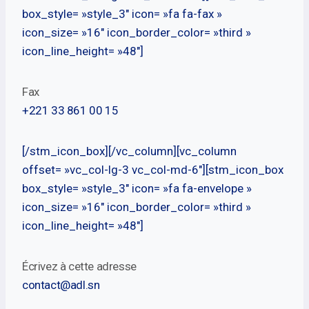
box_style= »style_3″ icon= »fa fa-fax »
icon_size= »16″ icon_border_color= »third »
icon_line_height= »48″]
Fax
+221 33 861 00 15
[/stm_icon_box][/vc_column][vc_column
offset= »vc_col-lg-3 vc_col-md-6″][stm_icon_box
box_style= »style_3″ icon= »fa fa-envelope »
icon_size= »16″ icon_border_color= »third »
icon_line_height= »48″]
Écrivez à cette adresse
contact@adl.sn