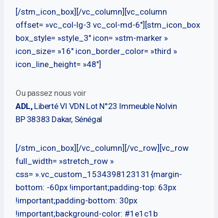
[/stm_icon_box][/vc_column][vc_column
offset= »vc_col-lg-3 vc_col-md-6″][stm_icon_box
box_style= »style_3″ icon= »stm-marker »
icon_size= »16″ icon_border_color= »third »
icon_line_height= »48″]
Ou passez nous voir
ADL,
Liberté VI VDN Lot N°23 Immeuble Nolvin
BP 38383 Dakar, Sénégal
[/stm_icon_box][/vc_column][/vc_row][vc_row
full_width= »stretch_row »
css= ».vc_custom_1534398123131{margin-
bottom: -60px !important;padding-top: 63px
!important;padding-bottom: 30px
!important;background-color: #1e1c1b