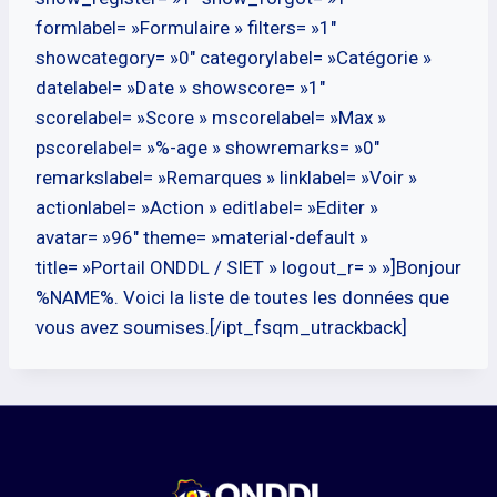
formlabel= »Formulaire » filters= »1″
showcategory= »0″ categorylabel= »Catégorie »
datelabel= »Date » showscore= »1″
scorelabel= »Score » mscorelabel= »Max »
pscorelabel= »%-age » showremarks= »0″
remarkslabel= »Remarques » linklabel= »Voir »
actionlabel= »Action » editlabel= »Editer »
avatar= »96″ theme= »material-default »
title= »Portail ONDDL / SIET » logout_r= » »]Bonjour
%NAME%. Voici la liste de toutes les données que
vous avez soumises.[/ipt_fsqm_utrackback]