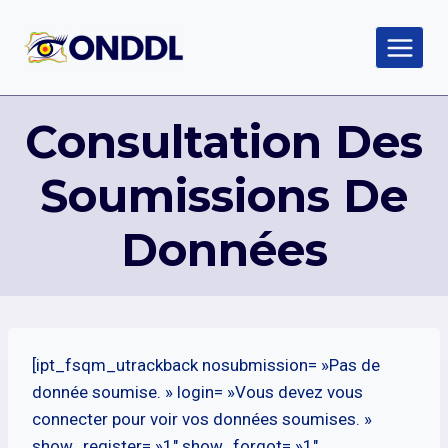
Aller
au
contenu
Consultation Des
Soumissions De
Données
[ipt_fsqm_utrackback nosubmission= »Pas de
donnée soumise. » login= »Vous devez vous
connecter pour voir vos données soumises. »
show_register= »1″ show_forgot= »1″