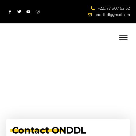
+
221 77 507 52 62
onddladl@gmail.com
Contact ONDDL