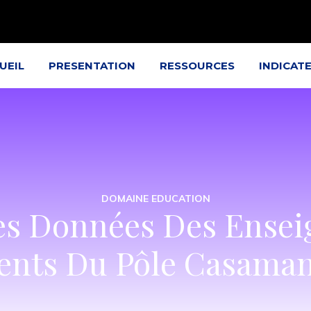
UEIL
PRESENTATION
RESSOURCES
INDICAT
DOMAINE EDUCATION
es Données Des Ensei
nts Du Pôle Casaman