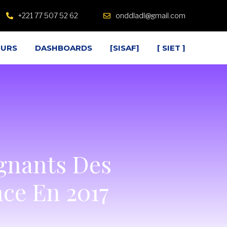
+
221 77 507 52 62
onddladl@gmail.com
EURS
DASHBOARDS
[SISAF]
[ SIET ]
gnants Des
ce En 2017