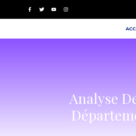
ACC
Analyse D
Départeme